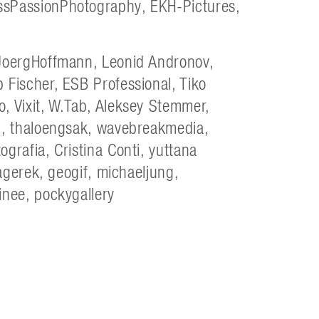
ssPassionPhotography, EKH-Pictures,
 JoergHoffmann, Leonid Andronov,
 Fischer, ESB Professional, Tiko
, Vixit, W.Tab, Aleksey Stemmer,
h, thaloengsak, wavebreakmedia,
grafia, Cristina Conti, yuttana
Lagerek, geogif, michaeljung,
nee, pockygallery