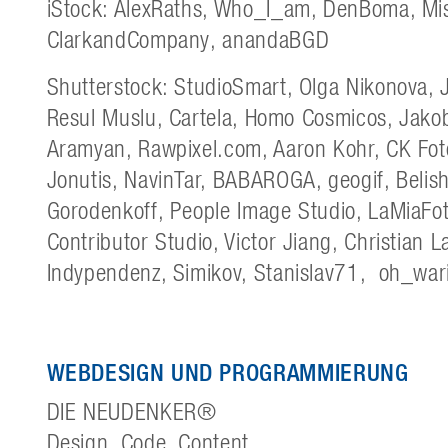
iStock: AlexRaths, Who_I_am, DenBoma, Mi
ClarkandCompany, anandaBGD
Shutterstock: StudioSmart, Olga Nikonova,
Resul Muslu, Cartela, Homo Cosmicos, Jakob
Aramyan, Rawpixel.com, Aaron Kohr, CK Foto
Jonutis, NavinTar, BABAROGA, geogif, Belis
Gorodenkoff, People Image Studio, LaMiaFoto
Contributor Studio, Victor Jiang, Christian 
Indypendenz, Simikov, Stanislav71, oh_wari
WEBDESIGN UND PROGRAMMIERUNG
DIE NEUDENKER®
Design. Code. Content.